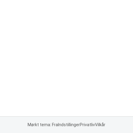
Mørkt tema: Fra
Indstillinger
Privatliv
Vilkår