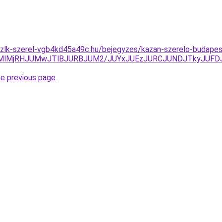
szlk-szerel-vgb4kd45a49c.hu/bejegyzes/kazan-szerelo-budapes
RUMlMjRHJUMwJTlBJURBJUM2/JUYxJUEzJURCJUNDJTkyJU
he previous page
.