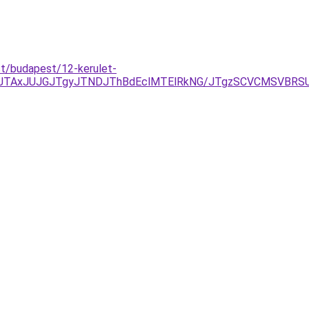
t/budapest/12-kerulet-
FDJTAxJUJGJTgyJTNDJThBdEclMTElRkNG/JTgzSCVCMSVB